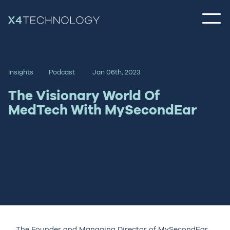
Insights
Podcast
Jan 06th, 2023
The Visionary World Of
MedTech With MySecondEar
The Founder and Managing Director of MySecondEar,