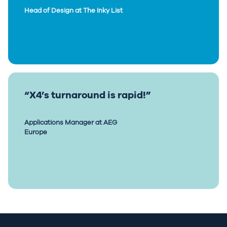
Head of Design at The Inky List
“X4’s turnaround is rapid!”
Applications Manager at AEG
Europe